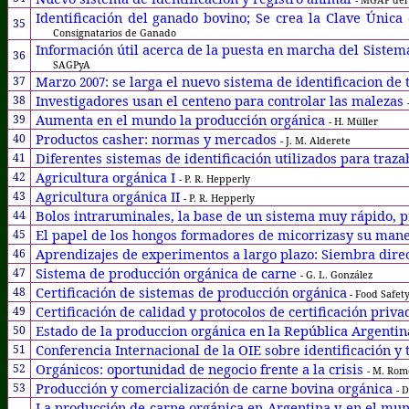
Identificación del ganado bovino; Se crea la Clave Única
35
Consignatarios de Ganado
Información útil acerca de la puesta en marcha del Sistem
36
SAGPyA
Marzo
: se larga el nuevo sistema de identificacion de
37
2007
Investigadores usan el centeno para controlar las malezas
38
Aumenta en el mundo la producción orgánica
39
- H. Müller
Productos casher: normas y mercados
40
- J. M. Alderete
Diferentes sistemas de identificación utilizados para traz
41
Agricultura orgánica I
42
- P. R. Hepperly
Agricultura orgánica II
43
- P. R. Hepperly
Bolos intraruminales, la base de un sistema muy rápido, p
44
El papel de los hongos formadores de micorrizasy su man
45
Aprendizajes de experimentos a largo plazo: Siembra direct
46
Sistema de producción orgánica de carne
47
- G. L. González
Certificación de sistemas de producción orgánica
48
- Food Safet
Certificación de calidad y protocolos de certificación priv
49
Estado de la produccion orgánica en la República Argenti
50
Conferencia Internacional de la OIE sobre identificación y
51
Orgánicos: oportunidad de negocio frente a la crisis
52
- M. Rom
Producción y comercialización de carne bovina orgánica
53
- 
La producción de carne orgánica en Argentina y en el mu