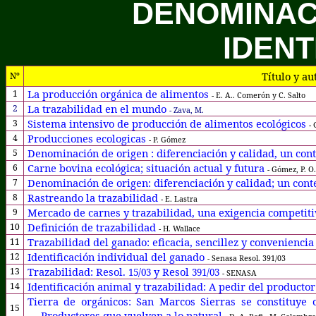
DENOMINAC
IDENT
Título y au
Nº
La producción orgánica de alimentos
1
- E. A.. Comerón y C. Salto
La trazabilidad en el mundo
2
- Zava, M.
Sistema intensivo de producción de alimentos ecológicos
3
- 
Producciones ecologicas
4
- P. Gómez
Denominación de origen : diferenciación y calidad, un con
5
Carne bovina ecológica; situación actual y futura
6
- Gómez, P. O.
Denominación de origen: diferenciación y calidad; un cont
7
Rastreando la trazabilidad
8
- E. Lastra
Mercado de carnes y trazabilidad, una exigencia competit
9
Definición de trazabilidad
10
- H. Wallace
Trazabilidad del ganado: eficacia, sencillez y conveniencia
11
Identificación individual del ganado
12
- Senasa Resol. 391/03
Trazabilidad: Resol.
y Resol
13
15/03
391/03
- SENASA
Identi
ficació
n animal y trazabilidad: A pedir del productor
14
Tierra de orgánicos: San Marcos Sierras se constituye 
15
Productores que vuelven a lo natural