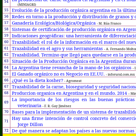
54
(MINIAGRI)
Evolución de la producción orgánica argentina en la últi
55
Redes en torno a la producción y distribución de granos y
56
Ganadería Ecológica/Biológica/Orgánica
57
- M. Rúa Franco
Sistemas de certificación de producción orgánica en Argen
58
Indicaciones geográficas: una herramienta de diferenciac
59
Trazabilidad: el rol de la información en el marco del nu
60
Trazabilidad en el agro y sus herramientas
61
- A. Fernando Molton
Trazabilidad. Termino que llegó para quedarse en la pro
62
Situación de la Producción Orgánica en la Argentina duran
63
La Argentina tiene revancha de la mano de los orgánicos
64
- 
El Ganado orgánico no es Negocio en EE.UU.
65
- inforural.com.mx
¿Qué es la dieta kosher?
66
- Agromeat
Trazabilidad de la carne, bioseguridad y seguridad naciona
67
Produccion organica en Argentina y en el mundo. 2014
68
– Min
La importancia de los riesgos en las buenas prácticas
69
veterinaria
- F. R. Gay Jiménez
Bases para la implementación de un sistema de trazabili
70
Hay una firme intención de control concreto del comerci
71
Jorge Dillon
De qué manera se adaptan los países a las nuevas normas
72