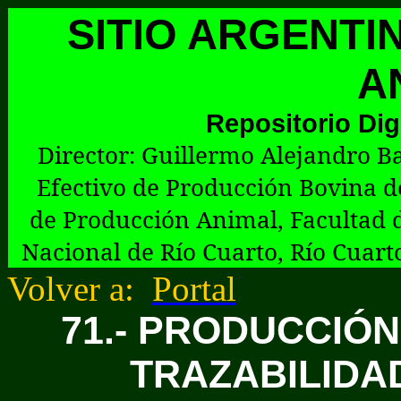
SITIO ARGENTI
A
Repositorio Dig
Director:
G
uillermo Alejandro Ba
Efectivo de Producción Bovina d
de Producción Animal, Facultad 
Nacional de Río Cuarto, Río Cuart
Volver a:
Portal
71.- PRODUCCIÓ
TRAZABILIDAD