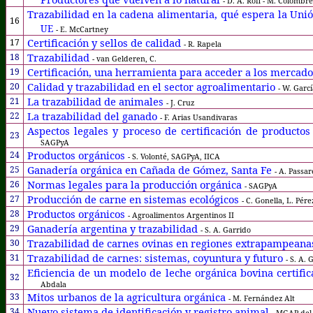
- D. A. Rofi - M. Colombre
Trazabilidad en la cadena alimentaria, qué espera la Uni
16
UE
- E. McCartney
Certificación y sellos de calidad
17
- R. Rapela
Trazabilidad
18
-
van Gelderen, C.
Certificación, una herramienta para acceder a los mercad
19
Calidad y trazabilidad en el sector agroalimentario
20
- W. Garcí
La
t
razabilidad de
a
nimales
21
-
J. Cruz
La trazabilidad del ganado
22
- F. Arias Usandivaras
Aspectos legales y proceso de certificación de productos
23
SAGPyA
Productos orgánicos
24
- S. Volonté, SAGPyA, IICA
Ganadería orgánica en Cañada de Gómez, Santa Fe
25
- A. Passare
Normas legales para la producción orgánica
26
- SAGPyA
Producción de carne en sistemas ecológicos
27
-
C. Gonella, L. Pér
Productos orgánicos
28
- Agroalimentos Argentinos II
G
anadería argentina y trazabilidad
29
- S. A. Garrido
Trazabilidad de carnes ovinas en regiones extrapampeana
30
Trazabilidad de carnes: sistemas, coyuntura y futuro
31
- S. A. 
E
ficiencia de un modelo de leche orgánica bovina certifi
32
Abdala
Mitos urbanos de la agricultura orgánica
33
- M. Fernández Alt
Nuevo sistema de identificación y registro animal
34
- MGAP del